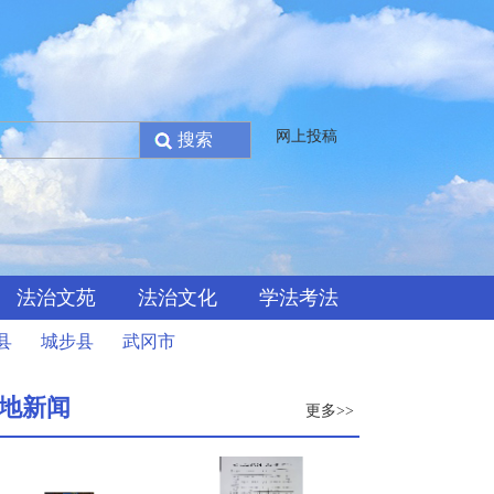
网上投稿
法治文苑
法治文化
学法考法
县
城步县
武冈市
地新闻
更多>>