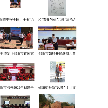
阳市申报全国、全省“八
和“青春的你”共赴“法治之
”普法中期表扬单位和个
约”！2024年邵阳市大学
人拟推荐名单公示
生“送法下乡”活动 普法志
愿者招募令
于印发《邵阳市直国家
邵阳市妇联开展暑期儿童
关及部省属驻邵有关单
关爱服务活动
普法责任清单和2023年
普法重点任务清单》的
通知
阳市召开2022年创建全
邵阳街头新“风景” ！让文
文明城市志愿服务工作
明出行蔚然成风……
培训会