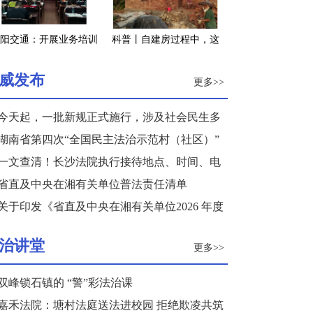
阳交通：开展业务培训
科普丨自建房过程中，这
助推垃圾分类
些质量安全要点需注意
威发布
更多>>
今天起，一批新规正式施行，涉及社会民生多
个领域
湖南省第四次“全国民主法治示范村（社区）”
复核结果公示
一文查清！长沙法院执行接待地点、时间、电
话来了
省直及中央在湘有关单位普法责任清单
关于印发《省直及中央在湘有关单位2026 年度
普法重点任务清单》的通知
治讲堂
更多>>
双峰锁石镇的 “警”彩法治课
嘉禾法院：塘村法庭送法进校园 拒绝欺凌共筑