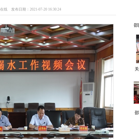
日期：2021-07-20 16:30:24
邵
五
关
机
位
度
邵
国