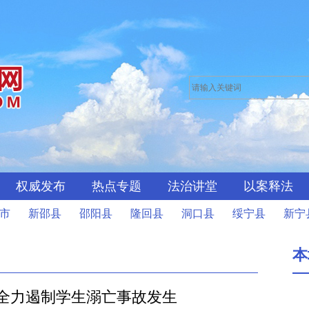
权威发布
热点专题
法治讲堂
以案释法
市
新邵县
邵阳县
隆回县
洞口县
绥宁县
新宁
本
 全力遏制学生溺亡事故发生