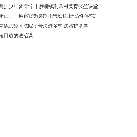
和谐校园
警护少年梦 常宁市胜桥镇利乐村美育公益课堂
再度开课
衡山县：检察官为暑期托管班送上“防性侵”安
全课
常德武陵区法院：普法进乡村 法治护基层
稻田边的法治课