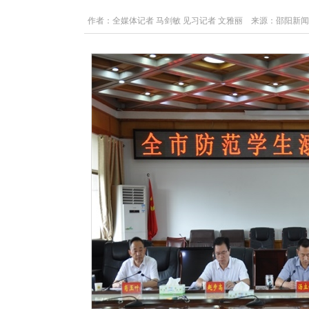
作者：全媒体记者 马剑敏 见习记者 文雅丽 来源：邵阳新闻在线 发布