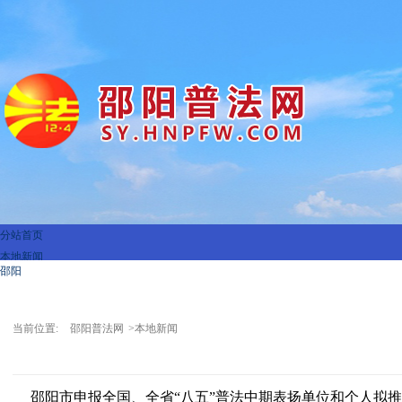
分站首页
本地新闻
邵阳
县区连线
双清区
权威发布
大祥区
热点专题
当前位置:
邵阳普法网
>本地新闻
北塔区
法治讲堂
邵东市
以案释法
新邵县
法治文苑
邵阳市申报全国、全省“八五”普法中期表扬单位和个人拟
邵阳县